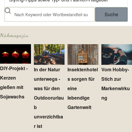
Suche
Nähmagazin
DIY-Projekt -
In der Natur
Insektenhotel
Vom Hobby-
Kerzen
unterwegs -
s sorgen für
Stich zur
gießen mit
was für den
eine
Markenwirku
Sojawachs
Outdoorurlau
lebendige
ng
b
Gartenwelt
unverzichtba
r ist