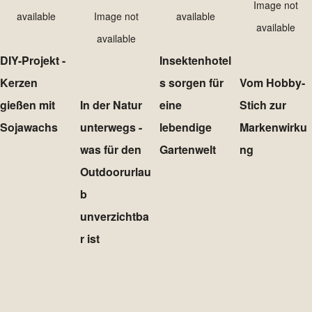
Image not
available
Image not
available
available
available
DIY-Projekt -
Insektenhotel
Kerzen
s sorgen für
Vom Hobby-
gießen mit
In der Natur
eine
Stich zur
Sojawachs
unterwegs -
lebendige
Markenwirku
was für den
Gartenwelt
ng
Outdoorurlau
b
unverzichtba
r ist