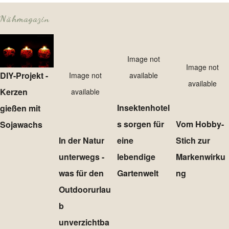
Nähmagazin
Image not
Image not
DIY-Projekt -
Image not
available
available
Kerzen
available
Insektenhotel
gießen mit
s sorgen für
Vom Hobby-
Sojawachs
In der Natur
eine
Stich zur
unterwegs -
lebendige
Markenwirku
was für den
Gartenwelt
ng
Outdoorurlau
b
unverzichtba