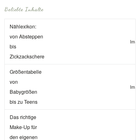
Beliebte Inhalte
Nählexikon:
von Absteppen
Imag
bis
Zickzackschere
Größentabelle
von
Imag
Babygrößen
bis zu Teens
Das richtige
Make-Up für
den eigenen