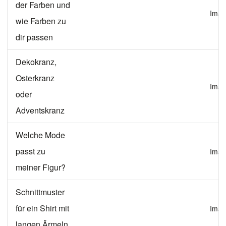
der Farben und
Imag
wie Farben zu
dir passen
Dekokranz,
Osterkranz
Imag
oder
Adventskranz
Welche Mode
passt zu
Imag
meiner Figur?
Schnittmuster
für ein Shirt mit
Imag
langen Ärmeln