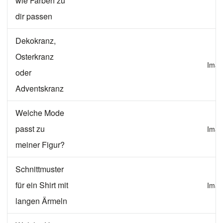
wie Farben zu
dir passen
Dekokranz,
Osterkranz
Imag
oder
Adventskranz
Welche Mode
passt zu
Imag
meiner Figur?
Schnittmuster
für ein Shirt mit
Imag
langen Ärmeln