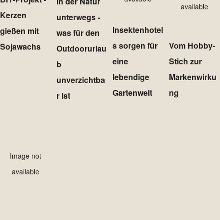
In der Natur
available
Kerzen
unterwegs -
Insektenhotel
gießen mit
was für den
s sorgen für
Vom Hobby-
Sojawachs
Outdoorurlau
eine
Stich zur
b
lebendige
Markenwirku
unverzichtba
Gartenwelt
ng
r ist
Image not
available