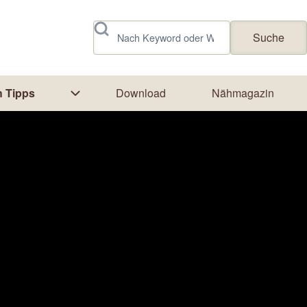
Suche
 Tipps
Download
Nähmagazin
rk
tion von Textildruck
Unternavigation von Näh Tipps