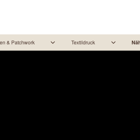
ten & Patchwork
Textildruck
Näh
ion von Nähanleitungen
Unternavigation von Quilten & Patchwo
Unternaviga