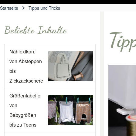
Startseite
Tipps und Tricks
Pfadnavigation
Beliebte Inhalte
Tip
Nählexikon:
von Absteppen
bis
Zickzackschere
Größentabelle
von
Babygrößen
bis zu Teens