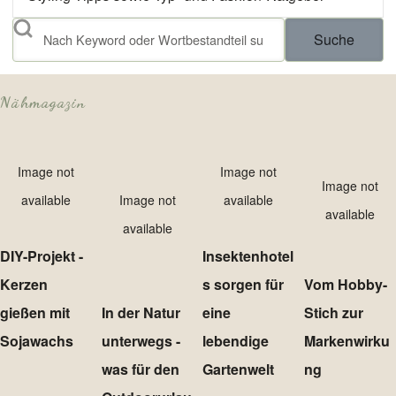
Suche
Nähmagazin
Image not
Image not
Image not
available
Image not
available
available
available
DIY-Projekt -
Insektenhotel
Kerzen
s sorgen für
Vom Hobby-
gießen mit
In der Natur
eine
Stich zur
Sojawachs
unterwegs -
lebendige
Markenwirku
was für den
Gartenwelt
ng