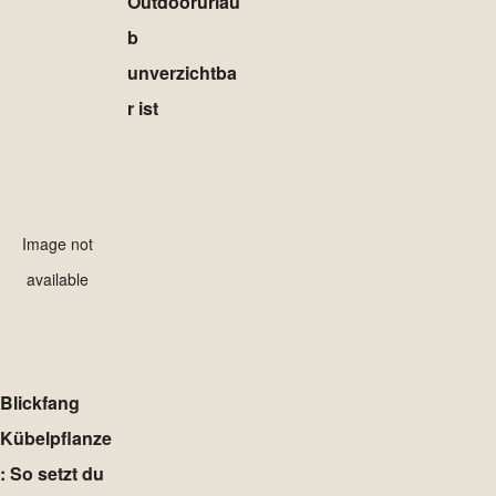
Outdoorurlau
b
unverzichtba
r ist
Image not
available
Blickfang
Kübelpflanze
: So setzt du