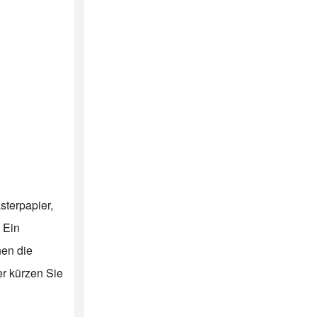
sterpapier,
 Ein
nen die
er kürzen Sie