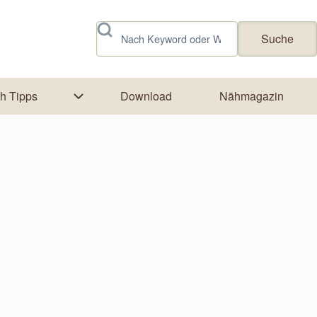
Suche
h Tipps
Download
Nähmagazin
ork
tion von Textildruck
Unternavigation von Näh Tipps