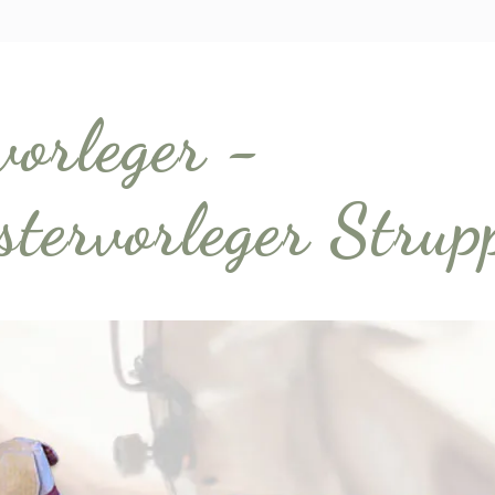
vorleger -
stervorleger Strup