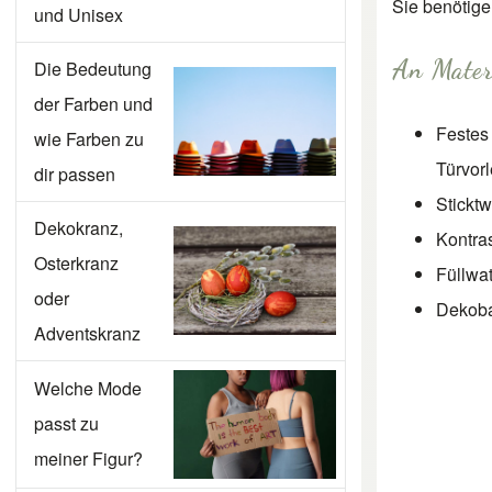
Sie benötige
und Unisex
An Mater
Die Bedeutung
der Farben und
Festes
wie Farben zu
Türvorl
dir passen
Sticktw
Dekokranz,
Kontra
Osterkranz
Füllwa
oder
Dekoba
Adventskranz
Welche Mode
passt zu
meiner Figur?