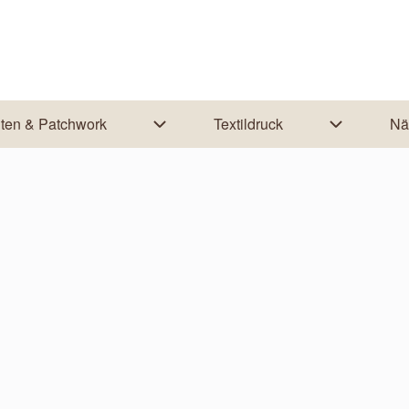
lten & Patchwork
Textildruck
Nä
ation von Nähanleitungen
Unternavigation von Quilten & Patchw
Unternaviga