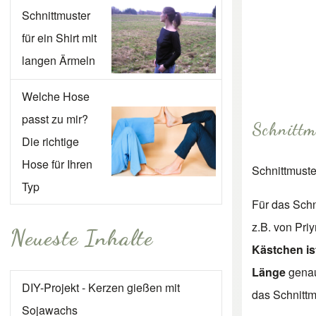
Schnittmuster
für ein Shirt mit
langen Ärmeln
Welche Hose
passt zu mir?
Schnittm
Die richtige
Hose für Ihren
Schnittmuste
Typ
Für das Schn
z.B. von Pri
Neueste Inhalte
Kästchen is
Länge
genau
DIY-Projekt - Kerzen gießen mit
das Schnittmu
Sojawachs