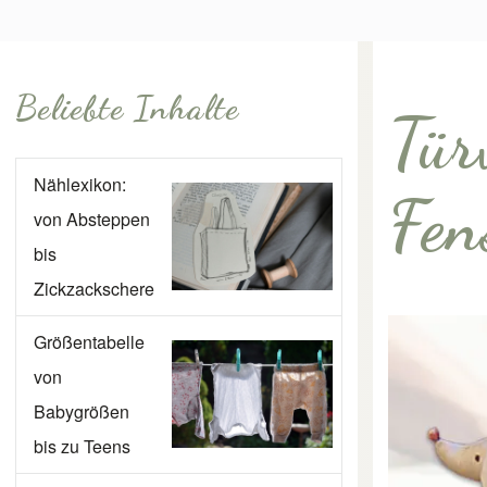
Beliebte Inhalte
Tür
Nählexikon:
Fen
von Absteppen
bis
Zickzackschere
Größentabelle
von
Babygrößen
bis zu Teens