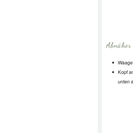
Abnäher 
Waager
Kopf an
unten 