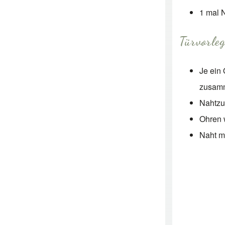
1 mal 
Türvorle
Je ein 
zusam
Nahtzu
Ohren
Naht mi