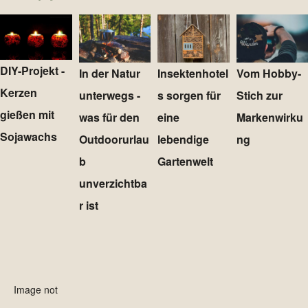
DIY-Projekt -
In der Natur
Insektenhotel
Vom Hobby-
Kerzen
unterwegs -
s sorgen für
Stich zur
gießen mit
was für den
eine
Markenwirku
Sojawachs
Outdoorurlau
lebendige
ng
b
Gartenwelt
unverzichtba
r ist
Image not