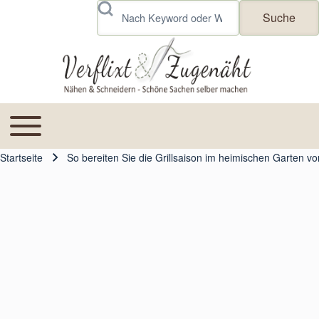
Skip to header
Skip to main navigation
Direkt zum Inhalt
Skip to footer
Suche
Toggle main menu
Main navigation
Startseite
So bereiten Sie die Grillsaison im heimischen Garten vo
Pfadnavigation