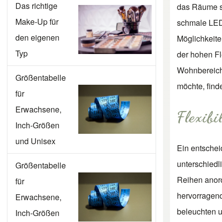
Das richtige
das Räume st
Make-Up für
schmale LED
den eigenen
Möglichkeite
Typ
der hohen Fl
Wohnbereich,
Größentabelle
möchte
, fin
für
Erwachsene,
Flexib
Inch-Größen
und Unisex
Ein entscheid
unterschiedl
Größentabelle
Reihen anor
für
hervorragend
Erwachsene,
beleuchten 
Inch-Größen