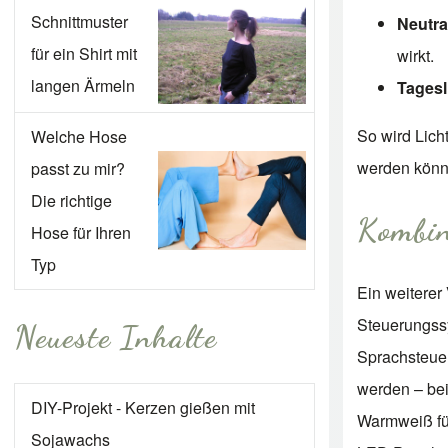
Schnittmuster
Neutra
für ein Shirt mit
wirkt.
langen Ärmeln
Tagesl
So wird Lich
Welche Hose
werden kön
passt zu mir?
Die richtige
Kombin
Hose für Ihren
Typ
Ein weiterer 
Steuerungssy
Neueste Inhalte
Sprachsteue
werden – bei
DIY-Projekt - Kerzen gießen mit
Warmweiß für
Sojawachs