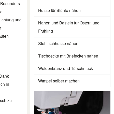
. Besonders
Husse für Stühle nähen
ue
euchtung und
Nähen und Basteln für Ostern und
n
Frühling
aufen
Stehtischhusse nähen
.
Tischdecke mit Briefecken nähen
Weidenkranz und Türschmuck
 Dank
Wimpel selber machen
ch in
isch zu
n