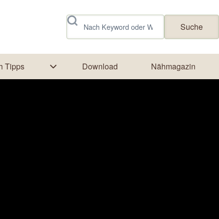
Suche
h Tipps
Download
Nähmagazin
rk
tion von Textildruck
Unternavigation von Näh Tipps