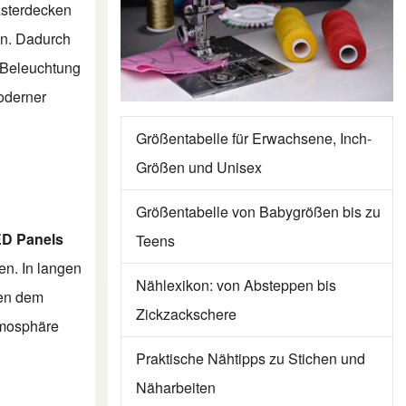
asterdecken
en. Dadurch
, Beleuchtung
oderner
Größentabelle für Erwachsene, Inch-
Größen und Unisex
Größentabelle von Babygrößen bis zu
D Panels
Teens
en. In langen
Nählexikon: von Absteppen bis
hen dem
Zickzackschere
tmosphäre
Praktische Nähtipps zu Stichen und
Näharbeiten