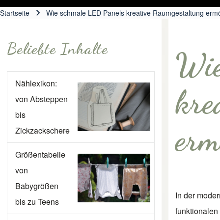
Startseite
Wie schmale LED Panels kreative Raumgestaltung erm
Pfadnavigation
Beliebte Inhalte
Wie
Nählexikon:
kre
von Absteppen
bis
erm
Zickzackschere
Größentabelle
von
Babygrößen
In der modern
bis zu Teens
funktionalen