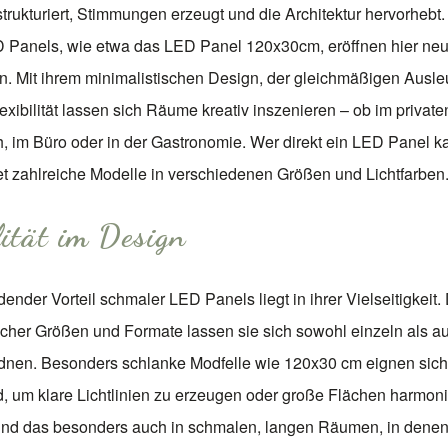
rukturiert, Stimmungen erzeugt und die Architektur hervorhebt
 Panels, wie etwa das
LED Panel 120x30cm
, eröffnen hier ne
n. Mit ihrem minimalistischen Design, der gleichmäßigen Ausl
exibilität lassen sich Räume kreativ inszenieren – ob im private
 im Büro oder in der Gastronomie. Wer direkt ein
LED Panel k
det zahlreiche Modelle in verschiedenen Größen und Lichtfarben
ilität im Design
ender Vorteil schmaler LED Panels liegt in ihrer Vielseitigkeit.
icher Größen und Formate lassen sie sich sowohl einzeln als au
dnen. Besonders schlanke Modfelle wie 120x30 cm eignen sich
, um klare Lichtlinien zu erzeugen oder große Flächen harmon
und das besonders auch in schmalen, langen Räumen, in dene