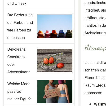
quadratisch
und Unisex
integriert, 
Die Bedeutung
eröffnen sie
der Farben und
nahtlos in 
wie Farben zu
Architektur z
dir passen
Atmosp
Dekokranz,
Osterkranz
Licht hat di
oder
schaffen kla
Adventskranz
Fluren beisp
Welche Mode
Raum Elegan
passt zu
anpassen:
meiner Figur?
Warmw