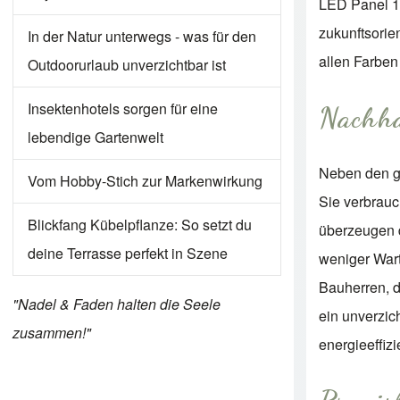
LED Panel 12
zukunftsorie
In der Natur unterwegs - was für den
allen Farbe
Outdoorurlaub unverzichtbar ist
Insektenhotels sorgen für eine
Nachha
lebendige Gartenwelt
Neben den ge
Vom Hobby-Stich zur Markenwirkung
Sie verbrauc
Blickfang Kübelpflanze: So setzt du
überzeugen 
deine Terrasse perfekt in Szene
weniger Wart
Bauherren, d
"Nadel & Faden halten die Seele
ein unverzic
zusammen!"
energieeffi