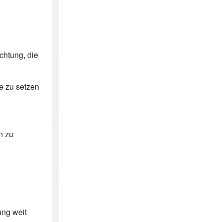
chtung, die
e zu setzen
n zu
ng weit