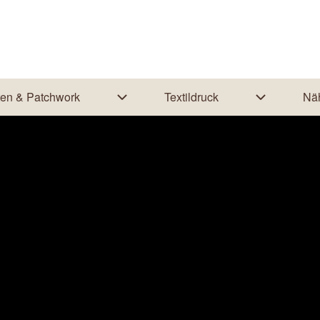
ten & Patchwork
Textildruck
Nä
ion von Nähanleitungen
Unternavigation von Quilten & Patchwo
Unternaviga