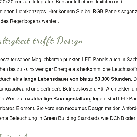
0x30 cm zum integralen Bestandteil eines flexiblen und
ntierten Lichtkonzepts. Hier können Sie bei RGB-Panels sogar
n des Regenbogens wählen.
ltigkeit trifft Design
stalterischen Möglichkeiten punkten LED Panels auch in Sach
hen bis zu 70 % weniger Energie als herkömmliche Leuchtstoff
durch eine
lange Lebensdauer von bis zu 50.000 Stunden
. 
ungsaufwand und geringere Betriebskosten. Für Architekten u
ie Wert auf
nachhaltige Raumgestaltung
legen, sind LED Pan
htbares Element. Sie vereinen modernes Design mit den Anfor
ziente Beleuchtung in Green Building Standards wie DGNB ode