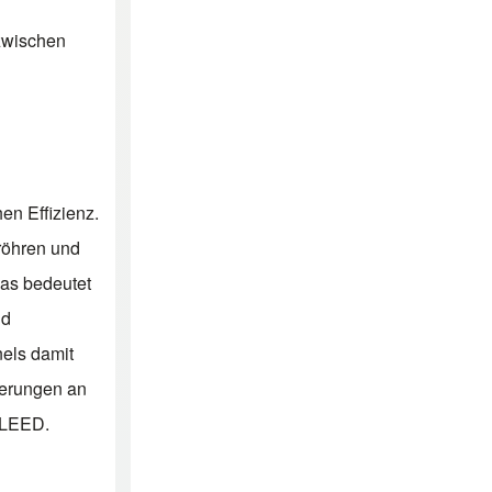
 zwischen
en Effizienz.
röhren und
Das bedeutet
nd
els damit
derungen an
r LEED.