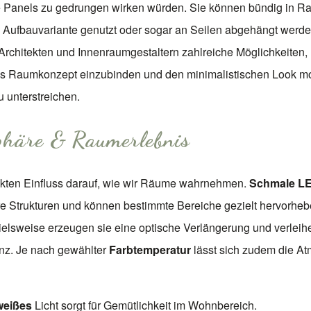
e Panels zu gedrungen wirken würden. Sie können bündig in R
als Aufbauvariante genutzt oder sogar an Seilen abgehängt werd
 Architekten und Innenraumgestaltern zahlreiche Möglichkeiten
das Raumkonzept einzubinden und den minimalistischen Look m
u unterstreichen.
häre & Raumerlebnis
rekten Einfluss darauf, wie wir Räume wahrnehmen.
Schmale LE
re Strukturen und können bestimmte Bereiche gezielt hervorheb
ielsweise erzeugen sie eine optische Verlängerung und verlei
z. Je nach gewählter
Farbtemperatur
lässt sich zudem die A
eißes
Licht sorgt für Gemütlichkeit im Wohnbereich.