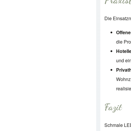
Praxis
Die Einsatzmö
Offene
die Pro
Hotell
und ei
Privat
Wohnzi
realisi
Fazit
Schmale LED