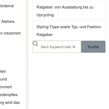
fördernd
Ratgeber: von Ausstattung bis zu
Upcycling
 Ateliers.
Styling-Tipps sowie Typ- und Fashion-
n inszeniert
Ratgeber
Suche
nten
 und
ammiert
gedämpftes
ng wird das